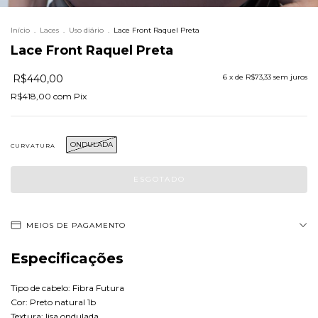
Início
.
Laces
.
Uso diário
.
Lace Front Raquel Preta
Lace Front Raquel Preta
R$440,00
6
x de
R$73,33
sem juros
R$418,00
com
Pix
ONDULADA
CURVATURA
MEIOS DE PAGAMENTO
Especificações
Tipo de cabelo: Fibra Futura
Cor: Preto natural 1b
Textura: lisa ondulada