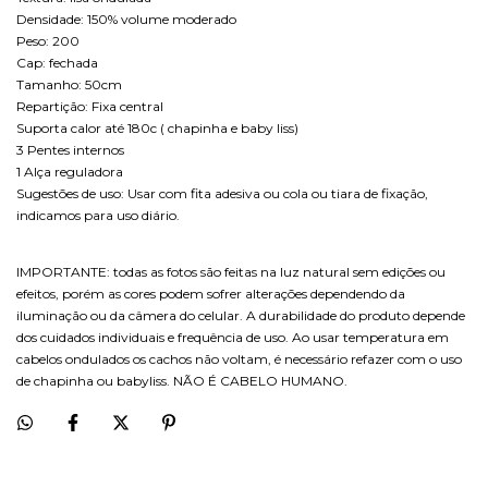
Densidade: 150% volume moderado
Peso: 200
Cap: fechada
Tamanho: 50cm
Repartição: Fixa central
Suporta calor até 180c ( chapinha e baby liss)
3 Pentes internos
1 Alça reguladora
Sugestões de uso: Usar com fita adesiva ou cola ou tiara de fixação,
indicamos para uso diário.
IMPORTANTE: todas as fotos são feitas na luz natural sem edições ou
efeitos, porém as cores podem sofrer alterações dependendo da
iluminação ou da câmera do celular. A durabilidade do produto depende
dos cuidados individuais e frequência de uso. Ao usar temperatura em
cabelos ondulados os cachos não voltam, é necessário refazer com o uso
de chapinha ou babyliss. NÃO É CABELO HUMANO.