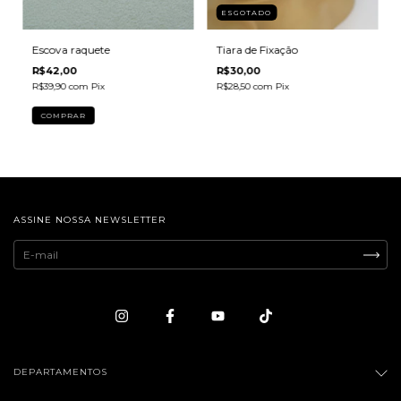
ESGOTADO
Escova raquete
Tiara de Fixação
R$42,00
R$30,00
R$39,90
com
Pix
R$28,50
com
Pix
ASSINE NOSSA NEWSLETTER
DEPARTAMENTOS