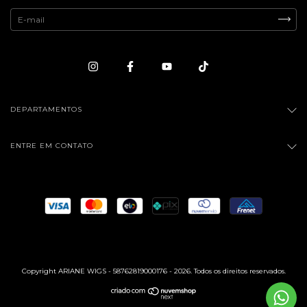
DEPARTAMENTOS
ENTRE EM CONTATO
Copyright ARIANE WIGS - 58762819000176 - 2026. Todos os direitos reservados.