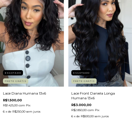
ESGOTADO
ESGOTADO
FRETE GRÁTIS
FRETE GRÁTIS
Lace Front Daniela Longa
Lace Diana Humana 13x6
Humana 13x6
R$1.500,00
R$3.000,00
R$1.425,00
com
Pix
R$2.850,00
com
Pix
6
x de
R$250,00
sem juros
6
x de
R$500,00
sem juros