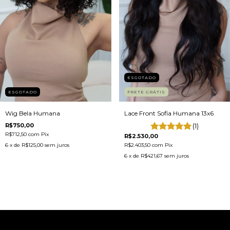
ESGOTADO
FRETE GRÁTIS
ESGOTADO
Lace Front Sofia Humana 13x6
Wig Bela Humana
(1)
R$750,00
R$712,50
com
Pix
R$2.530,00
R$2.403,50
com
Pix
6
x de
R$125,00
sem juros
6
x de
R$421,67
sem juros