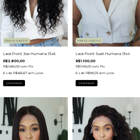
FRETE GRÁTIS
FRETE GRÁTIS
Lace Front Sueli Humana 13x4
Lace Front Josi Humana 13x6
R$1.100,00
R$2.800,00
R$1.045,00
com
Pix
R$2.660,00
com
Pix
6
x de
R$183,33
sem juros
6
x de
R$466,67
sem juros
COMPRAR
COMPRAR