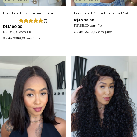
FRETE GRÁTIS
FRETE GRÁTIS
Lace Front Liz Humana 13x4
Lace Front Clara Humana 13x4
(1)
R$1.700,00
R$1.615,00
com
Pix
R$1.100,00
R$1.045,00
com
Pix
6
x de
R$283,33
sem juros
6
x de
R$183,33
sem juros