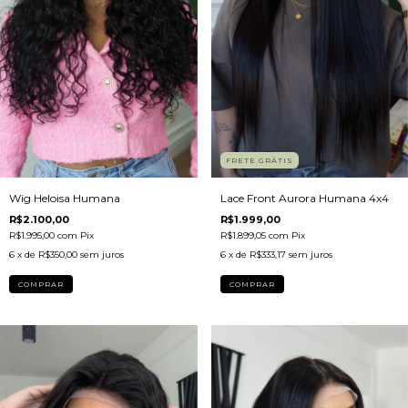
FRETE GRÁTIS
Lace Front Aurora Humana 4x4
Wig Heloisa Humana
R$1.999,00
R$2.100,00
R$1.899,05
com
Pix
R$1.995,00
com
Pix
6
x de
R$333,17
sem juros
6
x de
R$350,00
sem juros
COMPRAR
COMPRAR