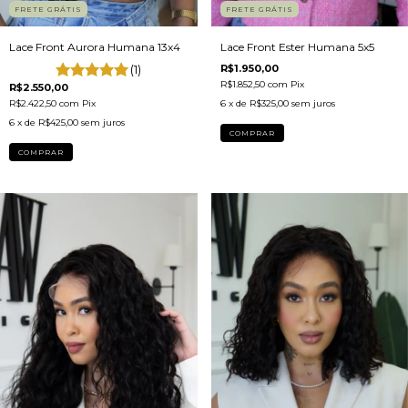
FRETE GRÁTIS
FRETE GRÁTIS
Lace Front Aurora Humana 13x4
Lace Front Ester Humana 5x5
(1)
R$1.950,00
R$1.852,50
com
Pix
R$2.550,00
R$2.422,50
com
Pix
6
x de
R$325,00
sem juros
6
x de
R$425,00
sem juros
COMPRAR
COMPRAR