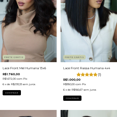
FRETE GRÁTIS
FRETE GRÁTIS
Lace Front Raissa Humana 4x4
Lace Front Mel Humana 13x6
(1)
R$1.760,00
R$1.672,00
com
Pix
R$1.000,00
R$950,00
com
Pix
6
x de
R$293,33
sem juros
6
x de
R$166,67
sem juros
COMPRAR
COMPRAR