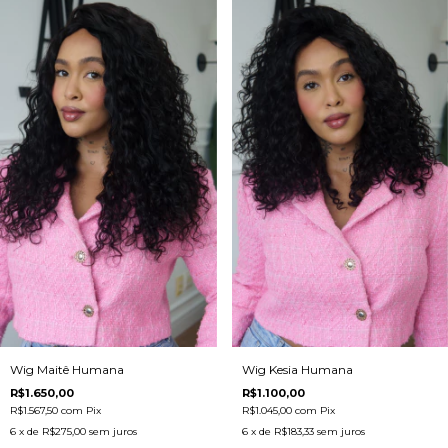
Wig Maitê Humana
Wig Kesia Humana
R$1.650,00
R$1.100,00
R$1.567,50
com
Pix
R$1.045,00
com
Pix
6
x de
R$275,00
sem juros
6
x de
R$183,33
sem juros