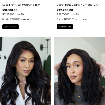
Lace Front Sol Humana 13x4
Lace Front Laura Humana 13X4
R$1.500,00
R$2.200,00
R$1.425,00
com
Pix
R$2.090,00
com
Pix
6
x de
R$250,00
sem juros
6
x de
R$366,67
sem juros
COMPRAR
COMPRAR