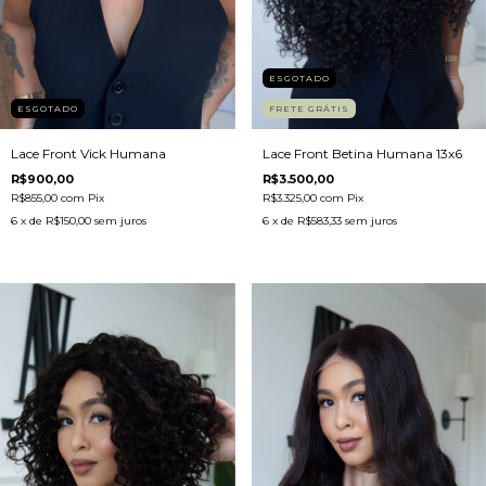
ESGOTADO
ESGOTADO
FRETE GRÁTIS
Lace Front Vick Humana
Lace Front Betina Humana 13x6
R$900,00
R$3.500,00
R$855,00
com
Pix
R$3.325,00
com
Pix
6
x de
R$150,00
sem juros
6
x de
R$583,33
sem juros