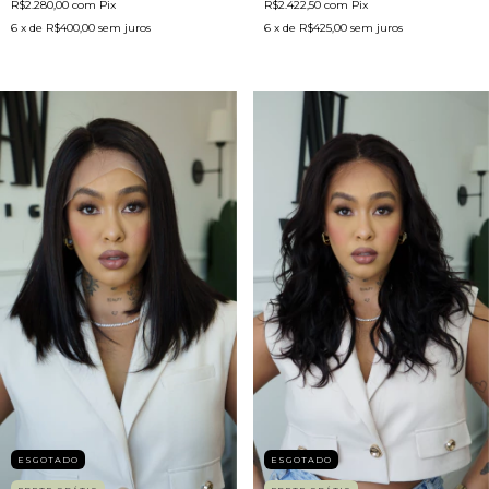
R$2.422,50
com
Pix
R$2.280,00
com
Pix
6
x de
R$425,00
sem juros
6
x de
R$400,00
sem juros
ESGOTADO
ESGOTADO