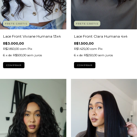
FRETE GRÁTIS
FRETE GRÁTIS
Lace Front Viviane Humana 13x4
Lace Front Clara Humana 4x4
R$3.000,00
R$1.500,00
R$2.850,00
com
Pix
R$1.425,00
com
Pix
6
x de
R$500,00
sem juros
6
x de
R$250,00
sem juros
COMPRAR
COMPRAR