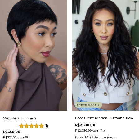
FRETE GRÁTIS
Lace Front Mariah Humana 13x4
Wig Sara Humana
R$2.200,00
(1)
R$2.090,00
com
Pix
R$350,00
6
x de
R$366,67
sem juros
R$332,50
com
Pix