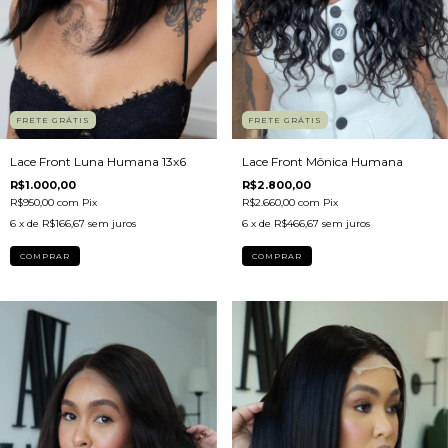
FRETE GRÁTIS
FRETE GRÁTIS
Lace Front Luna Humana 13x6
Lace Front Mônica Humana
R$1.000,00
R$2.800,00
R$950,00
com
Pix
R$2.660,00
com
Pix
6
x de
R$166,67
sem juros
6
x de
R$466,67
sem juros
COMPRAR
COMPRAR