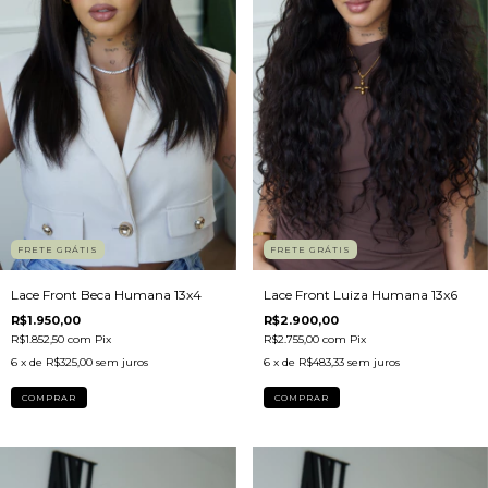
FRETE GRÁTIS
FRETE GRÁTIS
Lace Front Beca Humana 13x4
Lace Front Luiza Humana 13x6
R$1.950,00
R$2.900,00
R$1.852,50
com
Pix
R$2.755,00
com
Pix
6
x de
R$325,00
sem juros
6
x de
R$483,33
sem juros
COMPRAR
COMPRAR