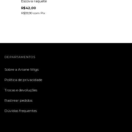
Escova raquete
R$42,00
R$39,90
com
Pix
DEPARTAMENTOS
Sobre a Ariane Wigs
Política de privacidade
Trocas e devoluções
Rastrear pedidos
Dúvidas frequentes