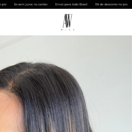
em juros no cartão
Envio para todo Brasil
5% de desconto no pix
6x sem juro