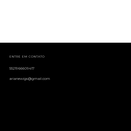
ENTRE EM CONTATO
5521966609417
arianewigs@gmail.com