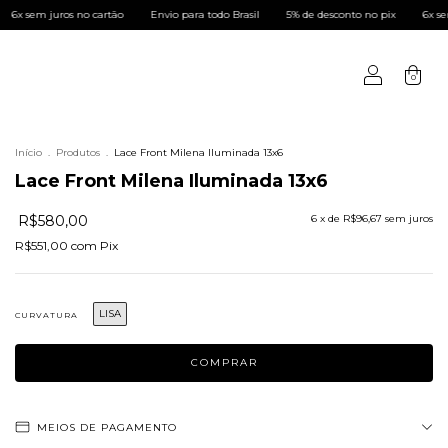
s no cartão
Envio para todo Brasil
5% de desconto no pix
6x sem juros no ca
0
Início
.
Produtos
.
Lace Front Milena Iluminada 13x6
Lace Front Milena Iluminada 13x6
R$580,00
6
x de
R$96,67
sem juros
R$551,00
com
Pix
LISA
CURVATURA
MEIOS DE PAGAMENTO