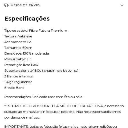
MEIOS DE ENVIO
Especificações
Tipo de cabelo: Fibra Futura Premium
Textura: Yaki leve
Acabamento Hd
Tamanho: 60cm
Densidade: 130% moderada
Possui babyhair
Repartição livre 13x6
Suporta calor até 180c ( chapinha e baby liss)
3 Pentes internos
1 Alça reguladora
Elastic Band
Recomendações : Indicado usar com fita ou cola.
*ESTE MODELO POSSUI A TELA MUITO DELICADA E FINA, é necessário
cuidado ao manusear e não puxar pela tela. Não nos responsabilizamos
por danos de mal uso.
IMPORTANTE: todas as fotos são feitas na luz natural sem edições ou