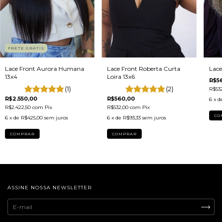
FRETE GRÁTIS
Lace Front Aurora Humana
Lace
Lace Front Roberta Curta
13x4
Loira 13x6
R$5
(1)
(2)
R$53
R$2.550,00
R$560,00
6
x d
R$2.422,50
com
Pix
R$532,00
com
Pix
CO
6
x de
R$425,00
sem juros
6
x de
R$93,33
sem juros
COMPRAR
COMPRAR
ASSINE NOSSA NEWSLETTER