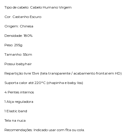
Tipo de cabelo: Cabelo Humano Virgem
Cor: Castanho Escuro
Origem: Chinesa
Densidade: 180%
Peso: 295g
Tamanho: 55cm
Possui babyhair
Repartição livre 13x4 (tela transparente / acabamento frontal em HD)
Suporta calor até 220°C (chapinha e baby liss)
4 Pentes internos
1 Alça reguladora
1 Elastic band
Tela na nuca
Recomendações: Indicado usar com fita ou cola.