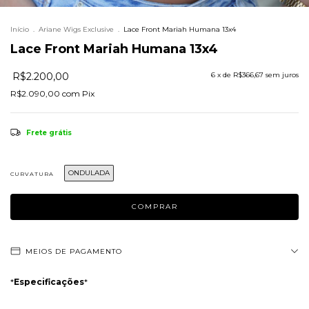
Início
.
Ariane Wigs Exclusive
.
Lace Front Mariah Humana 13x4
Lace Front Mariah Humana 13x4
R$2.200,00
6
x de
R$366,67
sem juros
R$2.090,00
com
Pix
Frete grátis
ONDULADA
CURVATURA
MEIOS DE PAGAMENTO
*
Especificações
*