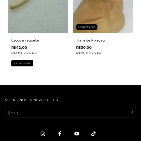
ESGOTADO
Escova raquete
Tiara de Fixação
R$42,00
R$30,00
R$39,90
com
Pix
R$28,50
com
Pix
ASSINE NOSSA NEWSLETTER