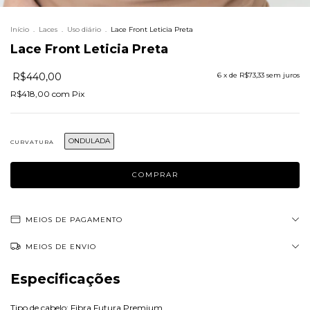
Início
.
Laces
.
Uso diário
.
Lace Front Leticia Preta
Lace Front Leticia Preta
R$440,00
6
x de
R$73,33
sem juros
R$418,00
com
Pix
ONDULADA
CURVATURA
MEIOS DE PAGAMENTO
MEIOS DE ENVIO
Especificações
Tipo de cabelo: Fibra Futura Premium