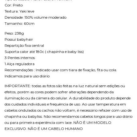
Cor: Preto
Textura: Yaki leve
Densidade: 150% volume moderado
Tamanho: 60cm
Peso: 238g
Possui babyhair
Repartição fixa central
Suporta calor até 180c ( chapinha e baby liss)
3 Pentes internos
1 Alça reguladora
Recomendações : Indicado usar com tiara de fixação, fita ou cola.
Indicamos para uso diário
IMPORTANTE: todas as fotos são feitas na luz natural sem edições ou
efeitos, porém as cores podem sofrer alterações dependendo da
iluminação ou da câmera do celular. A durabilidade do produto depende
dos cuidados individuais e frequência de uso. Ao usar temperatura em
cabelos ondulados os cachos não voltam, é necessário refazer com uso de
chapinha ou babyliss. Não recomendamos cabelos longos para uso diário
ou para primeira experiência com lace. NÃO É UM MODELO
EXCLUSIVO. NÃO É UM CABELO HUMANO