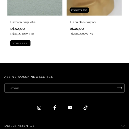
ESGOTADO
Escova raquete
Tiara de Fixação
R$42,00
R$30,00
R$39,90
com
Pix
R$28,50
com
Pix
ASSINE NOSSA NEWSLETTER
DEPARTAMENTOS