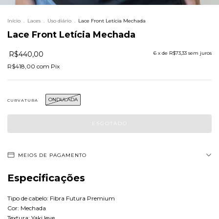
Início
.
Laces
.
Uso diário
.
Lace Front Letícia Mechada
Lace Front Letícia Mechada
R$440,00
6
x de
R$73,33
sem juros
R$418,00
com
Pix
ONDULADA
CURVATURA
MEIOS DE PAGAMENTO
Especificações
Tipo de cabelo: Fibra Futura Premium
Cor: Mechada
Textura: Yaki leve