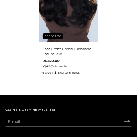
ESGOTADO
Lace Front Cristal Castanho
Escuro 13x3
R$450,00
R$427,50
com
Pix
6
x de
R$75,00
sem juros
ASSINE NOSSA NEWSLETTER