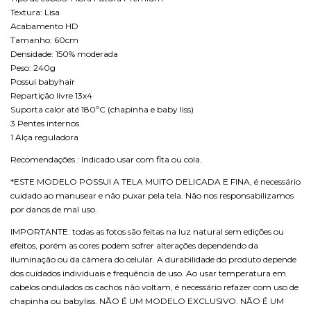
Textura: Lisa
Acabamento HD
Tamanho: 60cm
Densidade: 150% moderada
Peso: 240g
Possui babyhair
Repartição livre 13x4
Suporta calor até 180ºC (chapinha e baby liss)
3 Pentes internos
1 Alça reguladora
Recomendações : Indicado usar com fita ou cola.
*ESTE MODELO POSSUI A TELA MUITO DELICADA E FINA, é necessário
cuidado ao manusear e não puxar pela tela. Não nos responsabilizamos
por danos de mal uso.
IMPORTANTE: todas as fotos são feitas na luz natural sem edições ou
efeitos, porém as cores podem sofrer alterações dependendo da
iluminação ou da câmera do celular. A durabilidade do produto depende
dos cuidados individuais e frequência de uso. Ao usar temperatura em
cabelos ondulados os cachos não voltam, é necessário refazer com uso de
chapinha ou babyliss. NÃO É UM MODELO EXCLUSIVO. NÃO É UM