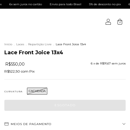
rtão
Envio para todo Brasil
5% de desconto no pix
6x sem juros no cartão
0
Início
.
Laces
.
Repartição Livre
.
Lace Front Joice 13x4
Lace Front Joice 13x4
R$550,00
6
x de
R$91,67
sem juros
R$522,50
com
Pix
CACHEADA
CURVATURA
MEIOS DE PAGAMENTO