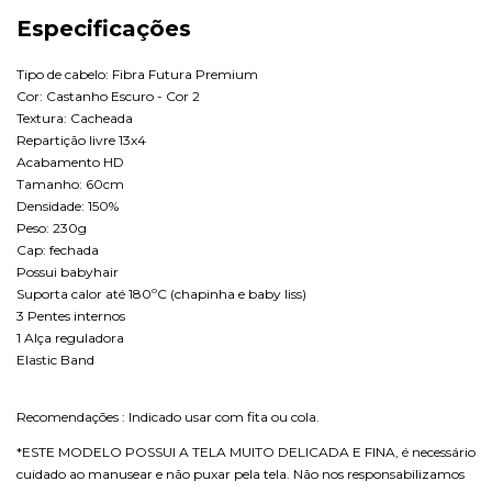
Especificações
Tipo de cabelo: Fibra Futura Premium
Cor: Castanho Escuro - Cor 2
Textura: Cacheada
Repartição livre 13x4
Acabamento HD
Tamanho: 60cm
Densidade: 150%
Peso: 230g
Cap: fechada
Possui babyhair
Suporta calor até 180ºC (chapinha e baby liss)
3 Pentes internos
1 Alça reguladora
Elastic Band
Recomendações : Indicado usar com fita ou cola.
*ESTE MODELO POSSUI A TELA MUITO DELICADA E FINA, é necessário
cuidado ao manusear e não puxar pela tela. Não nos responsabilizamos