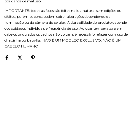
por danos de mal uso.
IMPORTANTE: todas as fotos são feitas na luz natural sem edições ou
efeitos, porém as cores podem sofrer alterações dependendo da
iluminação ou da câmera do celular. A durabilidade do produto depende
dos cuidados individuais e frequência de uso. Ao usar temperatura em
cabelos ondulados os cachos não voltam, é necessário refazer com uso de
chapinha ou babyliss. NÃO É UM MODLEO EXCLUSIVO. NÃO É UM
CABELO HUMANO