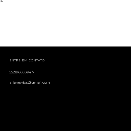
x4
ENTRE EM CONTATO
5521966609417
arianewigs@gmail.com