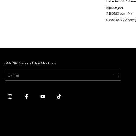
Lace Front Cibel
R$530,00
R$503,50
com
Pix
6
x de
R$88,33
sem 
ASSINE NOSSA NEWSLETTER