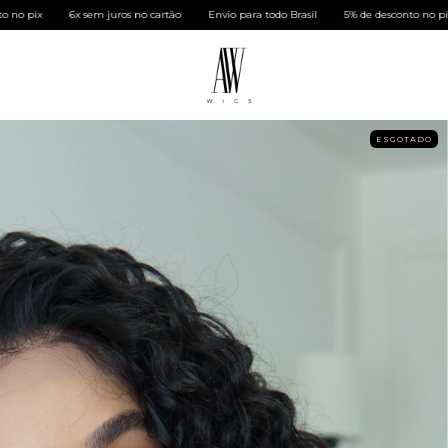
s no cartão
Envio para todo Brasil
5% de desconto no pix
6x sem juros no ca
ESGOTADO