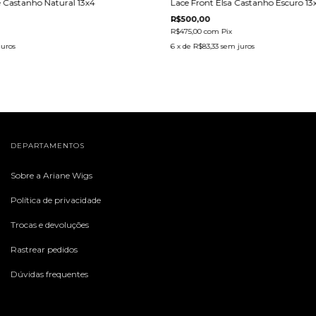
e Castanho Natural 13x4
Lace Front Elsa Castanho Escuro 13
R$500,00
R$475,00
com
Pix
juros
6
x de
R$83,33
sem juros
DEPARTAMENTOS
Sobre a Ariane Wigs
Política de privacidade
Trocas e devoluções
Rastrear pedidos
Dúvidas frequentes