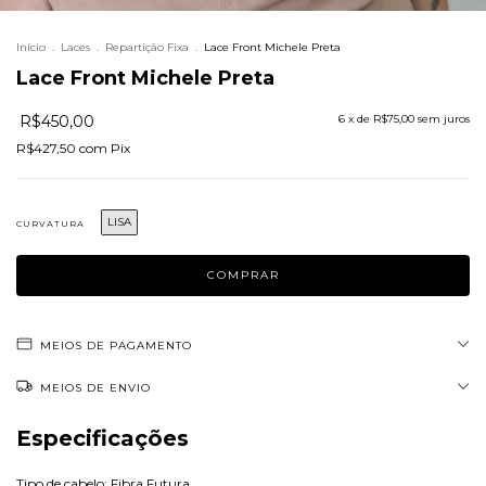
Início
.
Laces
.
Repartição Fixa
.
Lace Front Michele Preta
Lace Front Michele Preta
R$450,00
6
x de
R$75,00
sem juros
R$427,50
com
Pix
LISA
CURVATURA
MEIOS DE PAGAMENTO
MEIOS DE ENVIO
Especificações
Tipo de cabelo: Fibra Futura