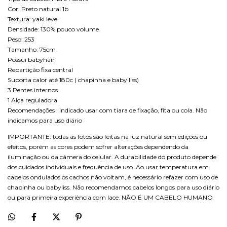
Cor: Preto natural 1b
Textura: yaki leve
Densidade: 130% pouco volume
Peso: 253
Tamanho: 75cm
Possui babyhair
Repartição fixa central
Suporta calor até 180c ( chapinha e baby liss)
3 Pentes internos
1 Alça reguladora
Recomendações : Indicado usar com tiara de fixação, fita ou cola. Não
indicamos para uso diário
IMPORTANTE: todas as fotos são feitas na luz natural sem edições ou
efeitos, porém as cores podem sofrer alterações dependendo da
iluminação ou da câmera do celular. A durabilidade do produto depende
dos cuidados individuais e frequência de uso. Ao usar temperatura em
cabelos ondulados os cachos não voltam, é necessário refazer com uso de
chapinha ou babyliss. Não recomendamos cabelos longos para uso diário
ou para primeira experiência com lace. NÃO É UM CABELO HUMANO